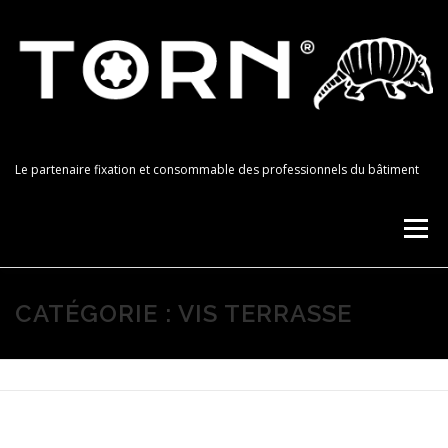
Aller au contenu
TORN
Le partenaire fixation et consommable des professionnels du bâtiment
Menu
NOS PRODUITS
RÉSEAU DE DISTRIBUTION
CATÉGORIE : VIS TERRASSE
CONTACT